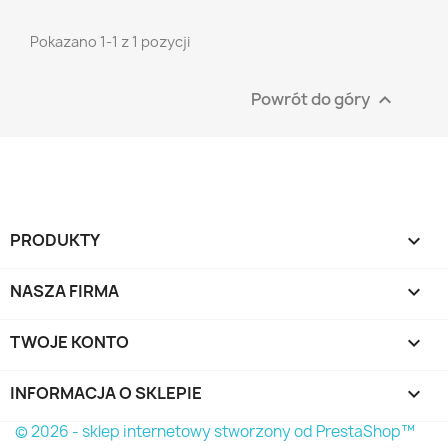
Pokazano 1-1 z 1 pozycji
Powrót do góry

PRODUKTY

NASZA FIRMA

TWOJE KONTO

INFORMACJA O SKLEPIE
keyboard_arrow_down
© 2026 - sklep internetowy stworzony od PrestaShop™