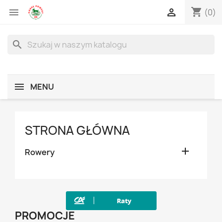
shopping_cart


(0)
search
MENU
STRONA GŁÓWNA

Rowery
PROMOCJE