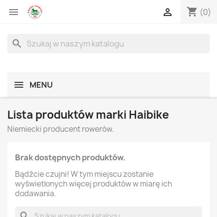
shopping_cart


(0)
search
MENU
Lista produktów marki Haibike
Niemiecki producent rowerów.
Brak dostępnych produktów.
Bądźcie czujni! W tym miejscu zostanie
wyświetlonych więcej produktów w miarę ich
dodawania.
search