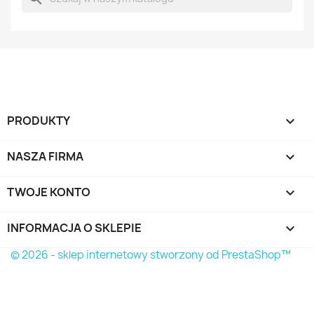
PRODUKTY

NASZA FIRMA

TWOJE KONTO

INFORMACJA O SKLEPIE
keyboard_arrow_down
© 2026 - sklep internetowy stworzony od PrestaShop™