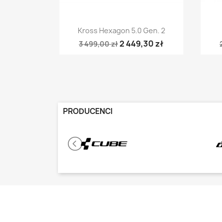
Szybki podgląd

Kross Hexagon 5.0 Gen. 2
2 449,30 zł
3 499,00 zł
PRODUCENCI