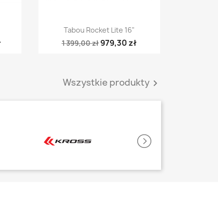
Szybki podgląd

Tabou Rocket Lite 16"
ł
979,30 zł
1 399,00 zł
Wszystkie produkty
