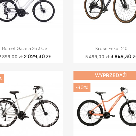
Szybki podgląd
Szybki podgląd


Romet Gazela 26 3 CS
Kross Esker 2.0
2 029,30 zł
3 849,30 z
2 899,00 zł
5 499,00 zł
WYPRZEDAŻ!
%
-30%