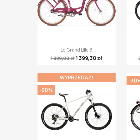
Szybki podgląd

Le Grand Lille 3
1 399,30 zł
1 999,00 zł
WYPRZEDAŻ!
-30
-30%