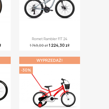
Szybki podgląd

Romet Rambler FIT 24
ł
1 224,30 zł
1 749,00 zł
WYPRZEDAŻ!
-30%