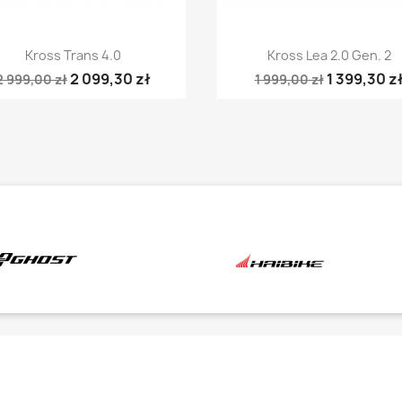
Szybki podgląd
Szybki podgląd


Kross Trans 4.0
Kross Lea 2.0 Gen. 2
2 099,30 zł
1 399,30 z
2 999,00 zł
1 999,00 zł