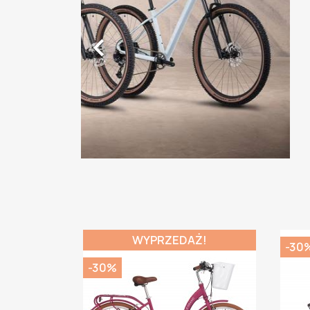

WYPRZEDAŻ!
-30
-30%