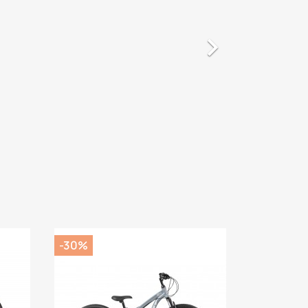

-30%