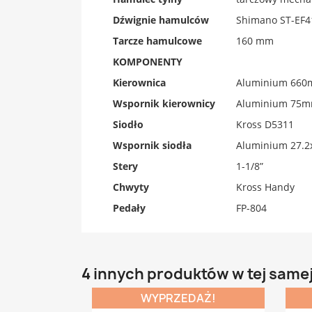
Dźwignie hamulców
Shimano ST-EF4
Tarcze hamulcowe
160 mm
KOMPONENTY
Kierownica
Aluminium 66
Wspornik kierownicy
Aluminium 75m
Siodło
Kross D5311
Wspornik siodła
Aluminium 27.
Stery
1-1/8”
Chwyty
Kross Handy
Pedały
FP-804
4 innych produktów w tej samej
WYPRZEDAŻ!