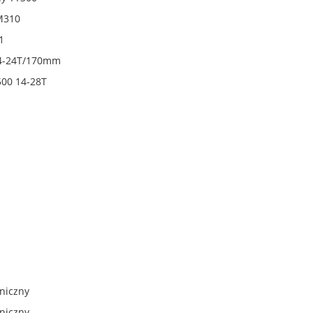
M310
1
34-24T/170mm
00 14-28T
niczny
niczny