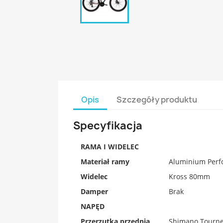
Opis
Szczegóły produktu
Specyfikacja
RAMA I WIDELEC
Materiał ramy
Aluminium Per
Widelec
Kross 80mm
Damper
Brak
NAPĘD
Przerzutka przednia
Shimano Tourne