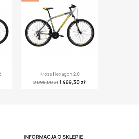
Szybki podgląd

2
Kross Hexagon 2.0
1 469,30 zł
2 099,00 zł
INFORMACJA O SKLEPIE