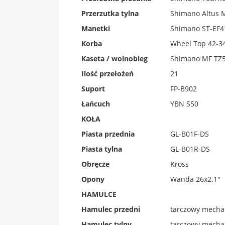
Przerzutka tylna
Shimano Altus 
Manetki
Shimano ST-EF4
Korba
Wheel Top 42-
Kaseta / wolnobieg
Shimano MF TZ5
Ilość przełożeń
21
Suport
FP-B902
Łańcuch
YBN S50
KOŁA
Piasta przednia
GL-B01F-DS
Piasta tylna
GL-B01R-DS
Obręcze
Kross
Opony
Wanda 26x2.1"
HAMULCE
Hamulec przedni
tarczowy mecha
Hamulec tylny
tarczowy mecha