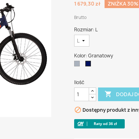
1 679,30 zł
ZNIŻKA 30%
Brutto
Rozmiar: L
Kolor: Granatowy
Szary
Granatowy
Ilość

DODAJ D

Dostępny produkt z inn