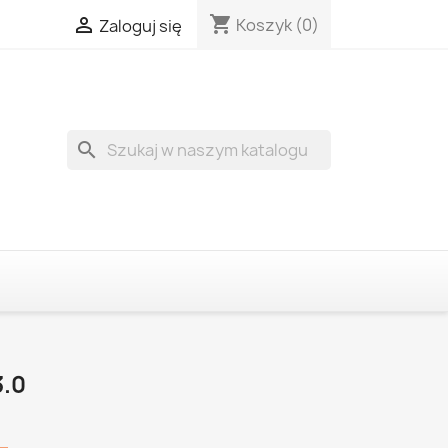
shopping_cart

Koszyk
(0)
Zaloguj się
search
.0