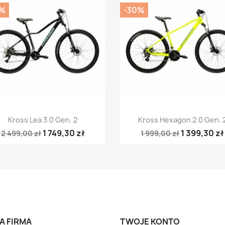
%
-30%
Szybki podgląd
Szybki podgląd


Kross Lea 3.0 Gen. 2
Kross Hexagon 2.0 Gen. 
1 749,30 zł
1 399,30 zł
2 499,00 zł
1 999,00 zł
A FIRMA
TWOJE KONTO