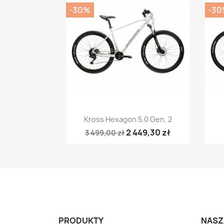
-30%
-30
Szybki podgląd

Kross Hexagon 5.0 Gen. 2
2 449,30 zł
3 499,00 zł
PRODUKTY
NASZ