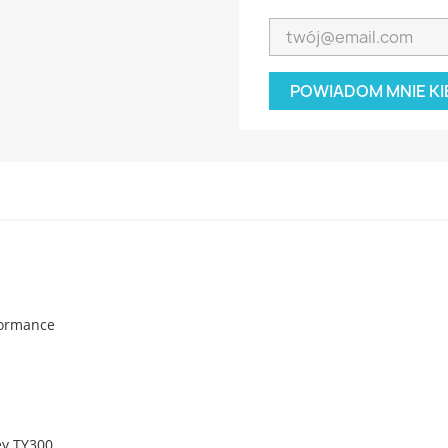
POWIADOM MNIE KI
formance
y TY300