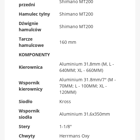
Shimano MT200
przedni
Hamulec tylny
Shimano MT200
Dźwignie
Shimano MT200
hamulców
Tarcze
160 mm
hamulcowe
KOMPONENTY
Aluminium 31,8mm (M, L -
Kierownica
640MM; XL - 660MM)
Aluminium 31.8mm/7° (M -
Wspornik
70MM; L - 100MM; XL -
kierownicy
120MM)
Siodło
Kross
Wspornik
Aluminium 31,6x350mm
siodła
Stery
1-1/8"
Chwyty
Herrmans Oxy