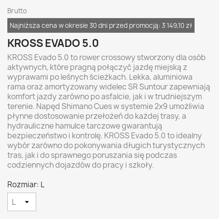
Brutto
Najniższa cena w okresie 30 dni przed promocją:
3 149,10 zł
KROSS EVADO 5.0
KROSS Evado 5.0 to rower crossowy stworzony dla osób
aktywnych, które pragną połączyć jazdę miejską z
wyprawami po leśnych ścieżkach. Lekka, aluminiowa
rama oraz amortyzowany widelec SR Suntour zapewniają
komfort jazdy zarówno po asfalcie, jak i w trudniejszym
terenie. Napęd Shimano Cues w systemie 2x9 umożliwia
płynne dostosowanie przełożeń do każdej trasy, a
hydrauliczne hamulce tarczowe gwarantują
bezpieczeństwo i kontrolę. KROSS Evado 5.0 to idealny
wybór zarówno do pokonywania długich turystycznych
tras, jak i do sprawnego poruszania się podczas
codziennych dojazdów do pracy i szkoły.
Rozmiar: L