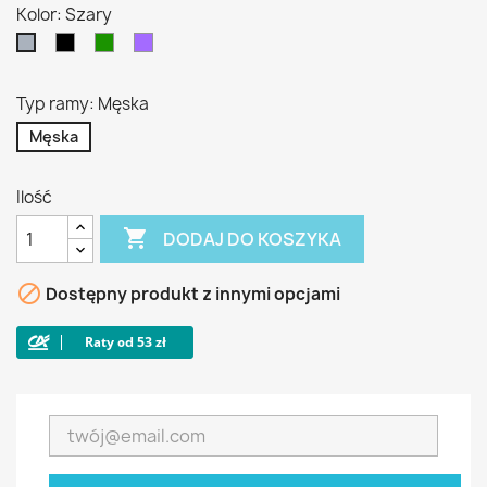
Kolor: Szary
Czarny
Zielony
Fioletowy
Szary
Typ ramy: Męska
Męska
Ilość

DODAJ DO KOSZYKA

Dostępny produkt z innymi opcjami